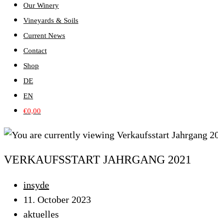
Our Winery
Vineyards & Soils
Current News
Contact
Shop
DE
EN
€
0,00
VERKAUFSSTART JAHRGANG 2021
Post
insyde
author:
Post
11. October 2023
published:
Post
aktuelles