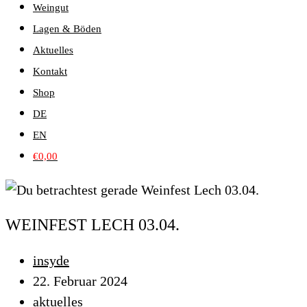
Weingut
Lagen & Böden
Aktuelles
Kontakt
Shop
DE
EN
€
0,00
WEINFEST LECH 03.04.
Beitrags-
insyde
Autor:
Beitrag
22. Februar 2024
veröffentlicht:
Beitrags-
aktuelles