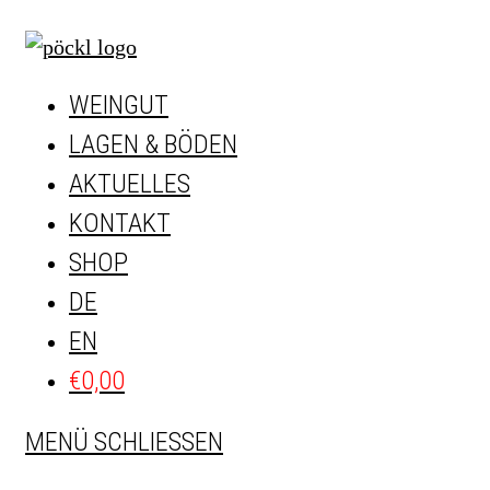
Zum
Inhalt
springen
WEINGUT
LAGEN & BÖDEN
AKTUELLES
KONTAKT
SHOP
DE
EN
€
0,00
MENÜ
SCHLIESSEN