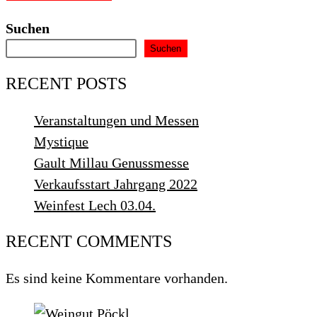
Kommentieren
zum
ein
ein
Kommentieren
(optional)
Suchen
ein
Suchen
RECENT POSTS
Veranstaltungen und Messen
Mystique
Gault Millau Genussmesse
Verkaufsstart Jahrgang 2022
Weinfest Lech 03.04.
RECENT COMMENTS
Es sind keine Kommentare vorhanden.