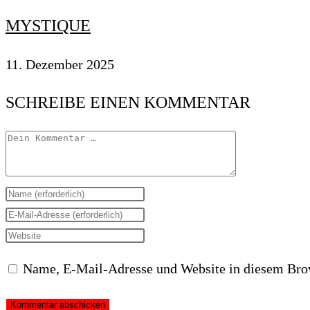
MYSTIQUE
11. Dezember 2025
SCHREIBE EINEN KOMMENTAR
Kommentar
Gib
deinen
Gib
Namen
deine
Gib
oder
E-
deine
Name, E-Mail-Adresse und Website in diesem Bro
Benutzernamen
Mail-
Website-
zum
Adresse
URL