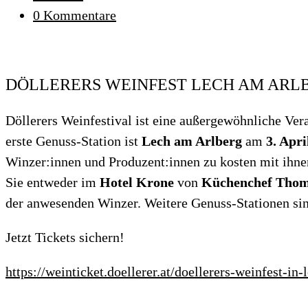
Kategorie:
Beitrags-
0 Kommentare
Kommentare:
DÖLLERERS WEINFEST LECH AM ARLBER
Döllerers Weinfestival ist eine außergewöhnliche Ve
erste Genuss-Station ist
Lech am Arlberg
am
3. Apri
Winzer:innen und Produzent:innen zu kosten mit ihne
Sie entweder im
Hotel Krone
von
Küchenchef Tho
der anwesenden Winzer. Weitere Genuss-Stationen sin
Jetzt Tickets sichern!
https://weinticket.doellerer.at/doellerers-weinfest-in