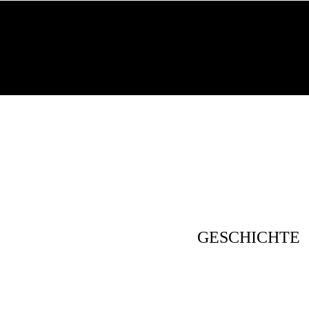
 die daraus hervorgehenden Weine wollen wir es den Ko
zu schmecken.
GESCHICHTE