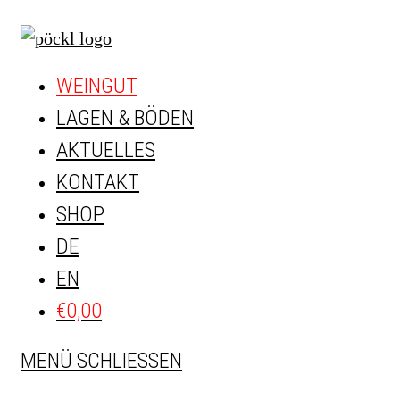
Zum
Inhalt
springen
WEINGUT
LAGEN & BÖDEN
AKTUELLES
KONTAKT
SHOP
DE
EN
€
0,00
MENÜ
SCHLIESSEN