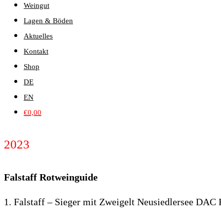
Weingut
Lagen & Böden
Aktuelles
Kontakt
Shop
DE
EN
€
0,00
2023
Falstaff Rotweinguide
1. Falstaff – Sieger mit Zweigelt Neusiedlersee DAC