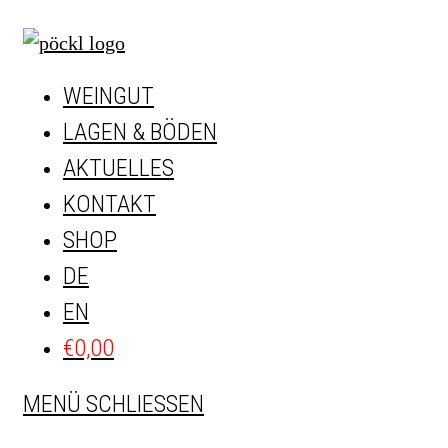
Zum
Inhalt
springen
WEINGUT
LAGEN & BÖDEN
AKTUELLES
KONTAKT
SHOP
DE
EN
€
0,00
MENÜ
SCHLIESSEN