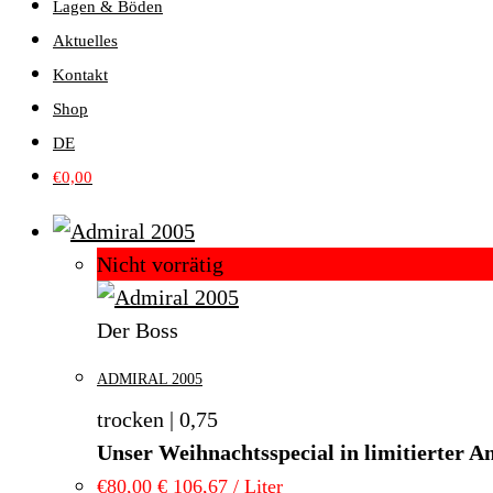
Lagen & Böden
Aktuelles
Kontakt
Shop
DE
€
0,00
Nicht vorrätig
Der Boss
ADMIRAL 2005
trocken | 0,75
Unser Weihnachtsspecial in limitierter A
€
80,00
€ 106,67 / Liter